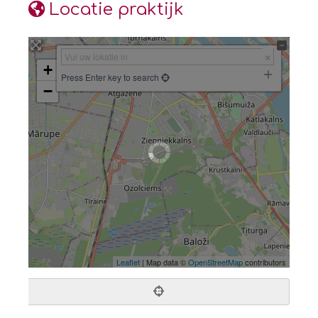
Locatie praktijk
+
Press Enter key to search
−
Leaflet
| Map data ©
OpenStreetMap
contributors