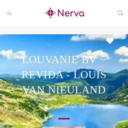
LOUVANIE BV ~
REVIDA - LOUIS
VAN NIEULAND
Beekvelden 98